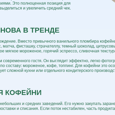
ниями. Это полноценная позиция для
выделиться и увеличить средний чек.
НОВА В ТРЕНДЕ
ождение. Вместо привычного ванильного пломбира кофейн
с, матча, фисташку, страчателлу, темный шоколад, цитрусо
ое мягкое мороженое, горячий эспрессо, сливочная текстура
м современного гостя.
Он выглядит эффектно, легко фотог
по составу: мороженое, кофе, топпинг. Для кофейни это ос
ует сложной кухни или отдельного кондитерского производс
Я КОФЕЙНИ
небольших и средних заведений. Его нужно закупать заран
ставки и списания. Если поток нестабилен, часть продукта