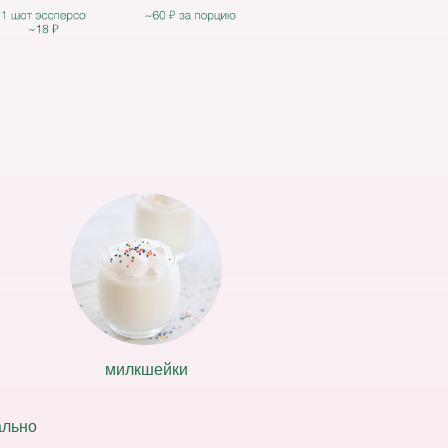
милкшейки
ально