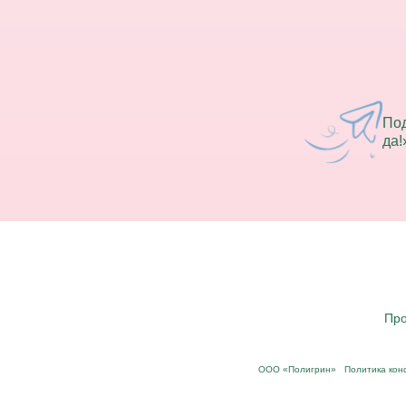
Под
да!
Про
ООО «Полигрин»
Политика ко