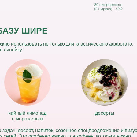
БАЗУ ШИРЕ
жно использовать не только для классического аффогато.
ю линейку:
чайный лимонад
десерты
с мороженым
 задач:
десерт, напиток, сезонное спецпредложение и визу
 сетей. Это особенно важно для кофеен, которым нужно