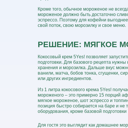
Кроме того, обычное мороженое не всегда
мороженое должно быть достаточно сливо
эспрессо. Поэтому для кофейни
выгоднее
свой поток, свою морозилку и свое меню.
РЕШЕНИЕ: МЯГКОЕ М
Кокосовый крем 5Yes! позволяет запусти
подготовки.
Для базового рецепта нужны 
хранения и морозилка. Дальше вкус можно
ванили, матча, бобов тонка, сгущенки, с
или других ингредиентов.
Из 1 литра кокосового крема 5Yes! получае
мороженого – это примерно 15 порций аф
мягкое мороженое, шот эспрессо и топпин
позиция
быстро собирается
на баре и
не 
оборудования,
кроме базовой подготовки 
Для гостя это выглядит как домашнее мо